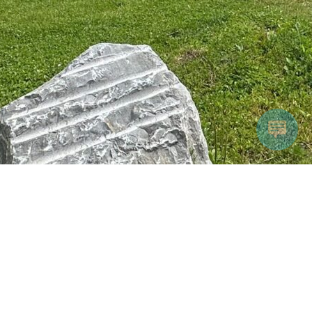
Accueil
Programme
Inscription
Partenaires
FAQ
Mon compte
© Journée Médicale de Seraing - Dr Dardenne