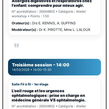
Allergies digestives et respiratoires chez
l'enfant: comprendre pour mieux agir.
N° accréditation : 26004803 • Catégorie : Atelier
workshop • Points : 1.50
Orateur(s) :
Drs E. KENNIS, A. GUFFINS
Modérateur(s) :
Dr K. PIROTTE, Mme L. LALOUX
Standing lunch prestige – 12h30–13h45
Visite des stands partenaires
Troisième session
–
14:00
14/03/2026 • 14:00–15:30
Salle Fil à fil – 1er étage
L'oeil rouge et les urgences
ophtalmologiques : prise en charge en
médecine générale VS ophtalmologie.
N° accréditation : 26004802 • Catégorie : Atelier