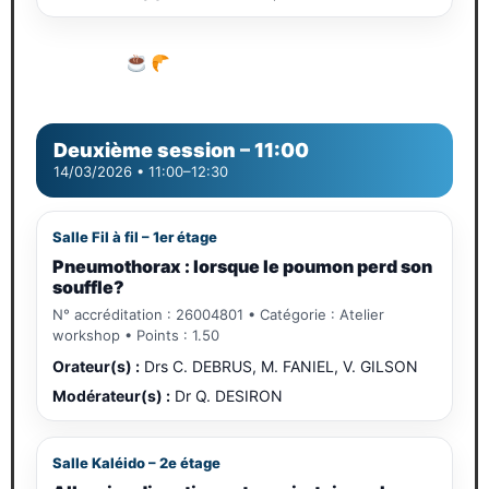
Pause café – croissant
Visite des stands partenaires
Deuxième session
–
11:00
14/03/2026 • 11:00–12:30
Salle Fil à fil – 1er étage
Pneumothorax : lorsque le poumon perd son
souffle?
N° accréditation : 26004801 • Catégorie : Atelier
workshop • Points : 1.50
Orateur(s) :
Drs C. DEBRUS, M. FANIEL, V. GILSON
Modérateur(s) :
Dr Q. DESIRON
Salle Kaléido – 2e étage