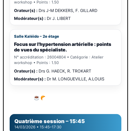
workshop • Points : 1.50
Orateur(s) :
Drs J-M DEKKERS, F. GILLARD
Modérateur(s) :
Dr J. LIBERT
Salle Kaléido – 2e étage
Focus sur l'hypertension artérielle : points
de vues du spécialiste.
N° accréditation : 26004804 • Catégorie : Atelier
workshop • Points : 1.50
Orateur(s) :
Drs G. HAECK, R. TROKART
Modérateur(s) :
Dr M. LONGUEVILLE, A.LOUIS
Pause café – croissant
Visite des stands partenaires
Quatrième session
–
15:45
14/03/2026 • 15:45–17:30