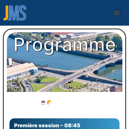
Programme
Accueil – 08h15
Douceurs du matin • Visite des stands partenaires
Première session
–
08:45